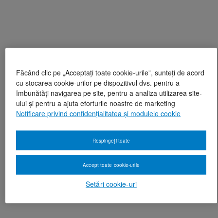
Făcând clic pe „Acceptați toate cookie-urile”, sunteți de acord
cu stocarea cookie-urilor pe dispozitivul dvs. pentru a
îmbunătăți navigarea pe site, pentru a analiza utilizarea site-
ului și pentru a ajuta eforturile noastre de marketing
Notificare privind confidențialitatea și modulele cookie
Respingeți toate
Accept toate cookie-urile
Setări cookie-uri