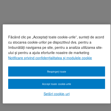
Făcând clic pe „Acceptați toate cookie-urile”, sunteți de acord
cu stocarea cookie-urilor pe dispozitivul dvs. pentru a
îmbunătăți navigarea pe site, pentru a analiza utilizarea site-
ului și pentru a ajuta eforturile noastre de marketing
Notificare privind confidențialitatea și modulele cookie
Respingeți toate
Accept toate cookie-urile
Setări cookie-uri