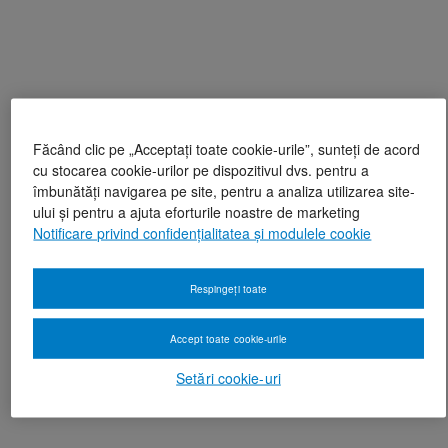
Făcând clic pe „Acceptați toate cookie-urile”, sunteți de acord
cu stocarea cookie-urilor pe dispozitivul dvs. pentru a
îmbunătăți navigarea pe site, pentru a analiza utilizarea site-
ului și pentru a ajuta eforturile noastre de marketing
Notificare privind confidențialitatea și modulele cookie
Respingeți toate
Accept toate cookie-urile
Setări cookie-uri