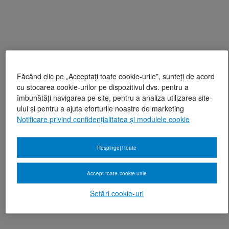
Făcând clic pe „Acceptați toate cookie-urile”, sunteți de acord
cu stocarea cookie-urilor pe dispozitivul dvs. pentru a
îmbunătăți navigarea pe site, pentru a analiza utilizarea site-
ului și pentru a ajuta eforturile noastre de marketing
Notificare privind confidențialitatea și modulele cookie
Respingeți toate
Accept toate cookie-urile
Setări cookie-uri