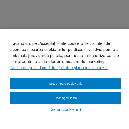
Făcând clic pe „Acceptați toate cookie-urile”, sunteți de
acord cu stocarea cookie-urilor pe dispozitivul dvs. pentru a
îmbunătăți navigarea pe site, pentru a analiza utilizarea site-
ului și pentru a ajuta eforturile noastre de marketing
Notificare privind confidențialitatea și modulele cookie
Accept toate cookie-urile
Respingeți toate
Setări cookie-uri