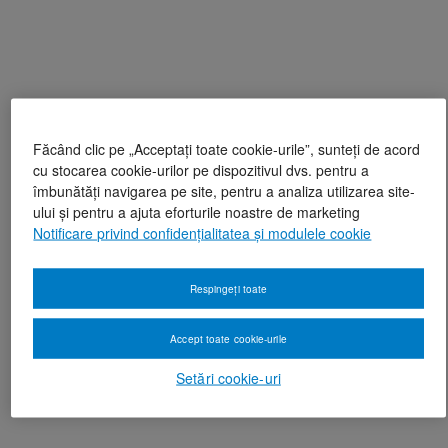
Făcând clic pe „Acceptați toate cookie-urile”, sunteți de acord
cu stocarea cookie-urilor pe dispozitivul dvs. pentru a
îmbunătăți navigarea pe site, pentru a analiza utilizarea site-
ului și pentru a ajuta eforturile noastre de marketing
Notificare privind confidențialitatea și modulele cookie
Respingeți toate
Accept toate cookie-urile
Setări cookie-uri