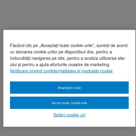
Făcând clic pe „Acceptați toate cookie-urile”, sunteți de acord
cu stocarea cookie-urilor pe dispozitivul dvs. pentru a
îmbunătăți navigarea pe site, pentru a analiza utilizarea site-
ului și pentru a ajuta eforturile noastre de marketing
Notificare privind confidențialitatea și modulele cookie
Respingeți toate
Accept toate cookie-urile
Setări cookie-uri