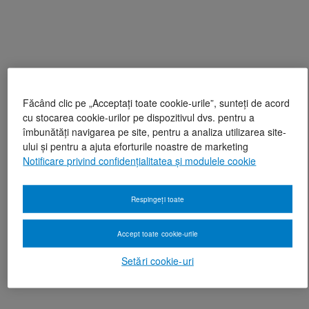
Făcând clic pe „Acceptați toate cookie-urile”, sunteți de acord
cu stocarea cookie-urilor pe dispozitivul dvs. pentru a
îmbunătăți navigarea pe site, pentru a analiza utilizarea site-
ului și pentru a ajuta eforturile noastre de marketing
Notificare privind confidențialitatea și modulele cookie
Respingeți toate
Accept toate cookie-urile
Setări cookie-uri