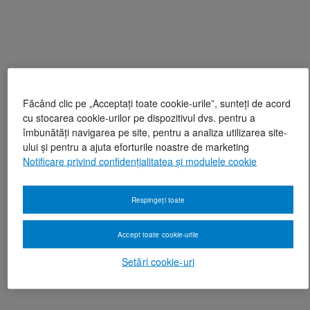
Făcând clic pe „Acceptați toate cookie-urile”, sunteți de acord
cu stocarea cookie-urilor pe dispozitivul dvs. pentru a
îmbunătăți navigarea pe site, pentru a analiza utilizarea site-
ului și pentru a ajuta eforturile noastre de marketing
Notificare privind confidențialitatea și modulele cookie
Respingeți toate
Accept toate cookie-urile
Setări cookie-uri