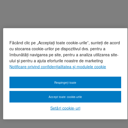
Făcând clic pe „Acceptați toate cookie-urile”, sunteți de acord
cu stocarea cookie-urilor pe dispozitivul dvs. pentru a
îmbunătăți navigarea pe site, pentru a analiza utilizarea site-
ului și pentru a ajuta eforturile noastre de marketing
Notificare privind confidențialitatea și modulele cookie
Respingeți toate
Accept toate cookie-urile
Setări cookie-uri