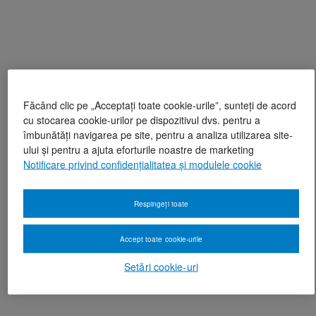
Făcând clic pe „Acceptați toate cookie-urile”, sunteți de acord
cu stocarea cookie-urilor pe dispozitivul dvs. pentru a
îmbunătăți navigarea pe site, pentru a analiza utilizarea site-
ului și pentru a ajuta eforturile noastre de marketing
Notificare privind confidențialitatea și modulele cookie
Respingeți toate
Accept toate cookie-urile
Setări cookie-uri