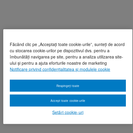
Făcând clic pe „Acceptați toate cookie-urile”, sunteți de acord
cu stocarea cookie-urilor pe dispozitivul dvs. pentru a
îmbunătăți navigarea pe site, pentru a analiza utilizarea site-
ului și pentru a ajuta eforturile noastre de marketing
Notificare privind confidențialitatea și modulele cookie
Respingeți toate
Accept toate cookie-urile
Setări cookie-uri