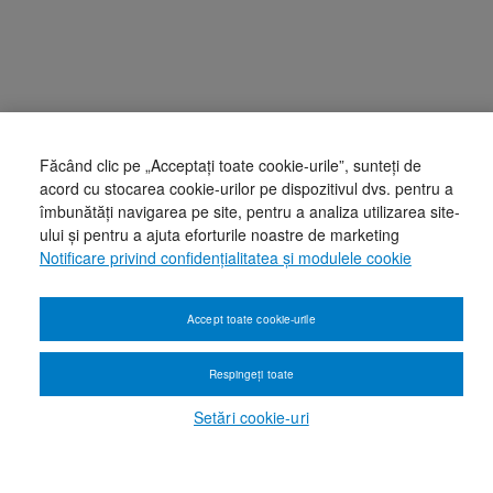
Făcând clic pe „Acceptați toate cookie-urile”, sunteți de
acord cu stocarea cookie-urilor pe dispozitivul dvs. pentru a
îmbunătăți navigarea pe site, pentru a analiza utilizarea site-
ului și pentru a ajuta eforturile noastre de marketing
Notificare privind confidențialitatea și modulele cookie
Accept toate cookie-urile
Respingeți toate
Setări cookie-uri