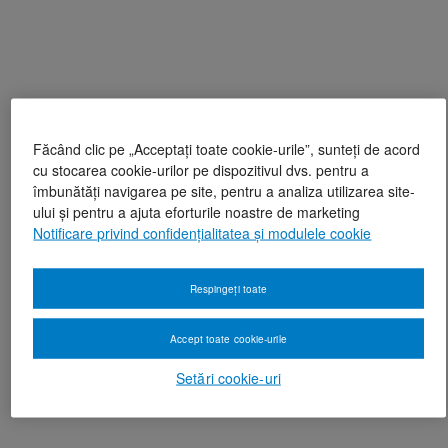
Făcând clic pe „Acceptați toate cookie-urile”, sunteți de acord
cu stocarea cookie-urilor pe dispozitivul dvs. pentru a
îmbunătăți navigarea pe site, pentru a analiza utilizarea site-
ului și pentru a ajuta eforturile noastre de marketing
Notificare privind confidențialitatea și modulele cookie
Respingeți toate
Accept toate cookie-urile
Setări cookie-uri