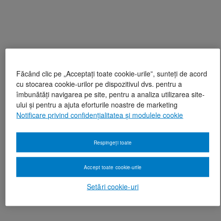
Făcând clic pe „Acceptați toate cookie-urile”, sunteți de acord
cu stocarea cookie-urilor pe dispozitivul dvs. pentru a
îmbunătăți navigarea pe site, pentru a analiza utilizarea site-
ului și pentru a ajuta eforturile noastre de marketing
Notificare privind confidențialitatea și modulele cookie
Respingeți toate
Accept toate cookie-urile
Setări cookie-uri