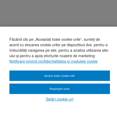
Făcând clic pe „Acceptați toate cookie-urile”, sunteți de
acord cu stocarea cookie-urilor pe dispozitivul dvs. pentru a
îmbunătăți navigarea pe site, pentru a analiza utilizarea site-
ului și pentru a ajuta eforturile noastre de marketing
Notificare privind confidențialitatea și modulele cookie
Accept toate cookie-urile
Respingeți toate
Setări cookie-uri