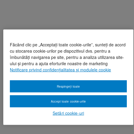
Făcând clic pe „Acceptați toate cookie-urile”, sunteți de acord
cu stocarea cookie-urilor pe dispozitivul dvs. pentru a
îmbunătăți navigarea pe site, pentru a analiza utilizarea site-
ului și pentru a ajuta eforturile noastre de marketing
Notificare privind confidențialitatea și modulele cookie
Respingeți toate
Accept toate cookie-urile
Setări cookie-uri