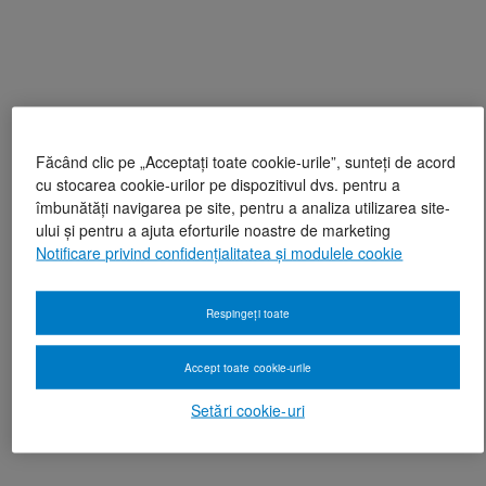
Făcând clic pe „Acceptați toate cookie-urile”, sunteți de acord
cu stocarea cookie-urilor pe dispozitivul dvs. pentru a
îmbunătăți navigarea pe site, pentru a analiza utilizarea site-
ului și pentru a ajuta eforturile noastre de marketing
Notificare privind confidențialitatea și modulele cookie
Respingeți toate
Accept toate cookie-urile
Setări cookie-uri