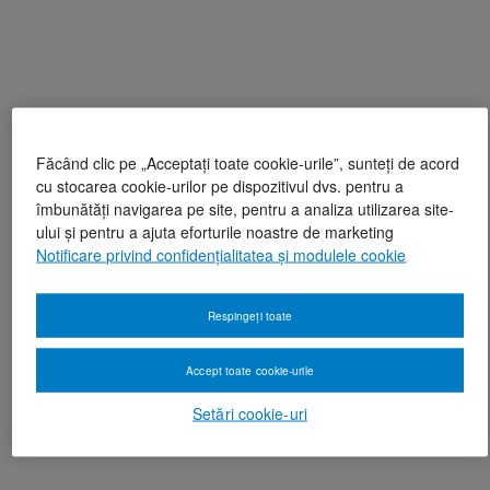
Făcând clic pe „Acceptați toate cookie-urile”, sunteți de acord
cu stocarea cookie-urilor pe dispozitivul dvs. pentru a
îmbunătăți navigarea pe site, pentru a analiza utilizarea site-
ului și pentru a ajuta eforturile noastre de marketing
Notificare privind confidențialitatea și modulele cookie
Respingeți toate
Accept toate cookie-urile
Setări cookie-uri