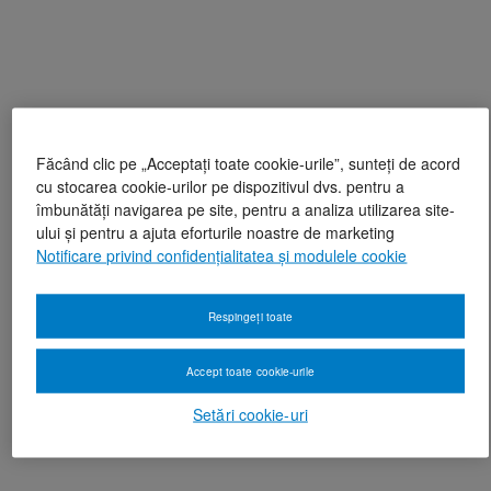
Făcând clic pe „Acceptați toate cookie-urile”, sunteți de acord
cu stocarea cookie-urilor pe dispozitivul dvs. pentru a
îmbunătăți navigarea pe site, pentru a analiza utilizarea site-
ului și pentru a ajuta eforturile noastre de marketing
Notificare privind confidențialitatea și modulele cookie
Respingeți toate
Accept toate cookie-urile
Setări cookie-uri