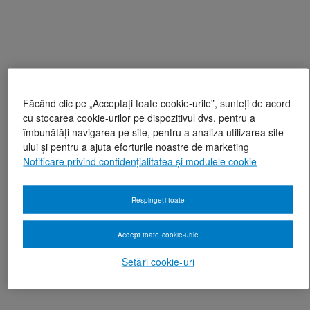
Făcând clic pe „Acceptați toate cookie-urile”, sunteți de acord
cu stocarea cookie-urilor pe dispozitivul dvs. pentru a
îmbunătăți navigarea pe site, pentru a analiza utilizarea site-
ului și pentru a ajuta eforturile noastre de marketing
Notificare privind confidențialitatea și modulele cookie
Respingeți toate
Accept toate cookie-urile
Setări cookie-uri