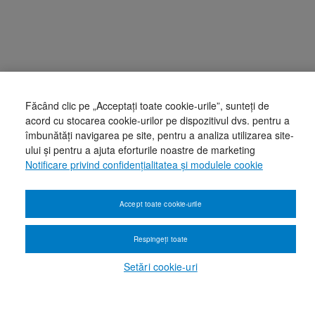
Făcând clic pe „Acceptați toate cookie-urile”, sunteți de
acord cu stocarea cookie-urilor pe dispozitivul dvs. pentru a
îmbunătăți navigarea pe site, pentru a analiza utilizarea site-
ului și pentru a ajuta eforturile noastre de marketing
Notificare privind confidențialitatea și modulele cookie
Accept toate cookie-urile
Respingeți toate
Setări cookie-uri