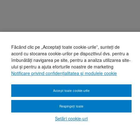
Făcând clic pe „Acceptați toate cookie-urile”, sunteți de
acord cu stocarea cookie-urilor pe dispozitivul dvs. pentru a
îmbunătăți navigarea pe site, pentru a analiza utilizarea site-
ului și pentru a ajuta eforturile noastre de marketing
Notificare privind confidențialitatea și modulele cookie
Accept toate cookie-urile
Respingeți toate
Setări cookie-uri