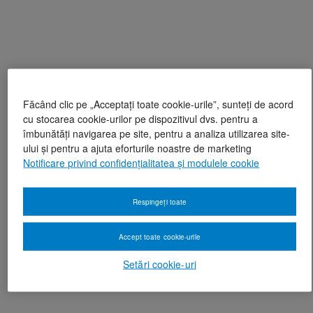
Făcând clic pe „Acceptați toate cookie-urile”, sunteți de acord
cu stocarea cookie-urilor pe dispozitivul dvs. pentru a
îmbunătăți navigarea pe site, pentru a analiza utilizarea site-
ului și pentru a ajuta eforturile noastre de marketing
Notificare privind confidențialitatea și modulele cookie
Respingeți toate
Accept toate cookie-urile
Setări cookie-uri