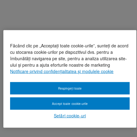
Făcând clic pe „Acceptați toate cookie-urile”, sunteți de acord
cu stocarea cookie-urilor pe dispozitivul dvs. pentru a
îmbunătăți navigarea pe site, pentru a analiza utilizarea site-
ului și pentru a ajuta eforturile noastre de marketing
Notificare privind confidențialitatea și modulele cookie
Respingeți toate
Accept toate cookie-urile
Setări cookie-uri