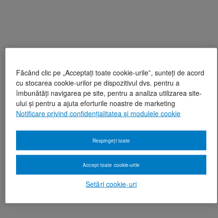
Făcând clic pe „Acceptați toate cookie-urile”, sunteți de acord
cu stocarea cookie-urilor pe dispozitivul dvs. pentru a
îmbunătăți navigarea pe site, pentru a analiza utilizarea site-
ului și pentru a ajuta eforturile noastre de marketing
Notificare privind confidențialitatea și modulele cookie
Respingeți toate
Accept toate cookie-urile
Setări cookie-uri