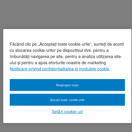
Făcând clic pe „Acceptați toate cookie-urile”, sunteți de acord
cu stocarea cookie-urilor pe dispozitivul dvs. pentru a
îmbunătăți navigarea pe site, pentru a analiza utilizarea site-
ului și pentru a ajuta eforturile noastre de marketing
Notificare privind confidențialitatea și modulele cookie
Respingeți toate
Accept toate cookie-urile
Setări cookie-uri