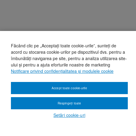
Făcând clic pe „Acceptați toate cookie-urile”, sunteți de
acord cu stocarea cookie-urilor pe dispozitivul dvs. pentru a
îmbunătăți navigarea pe site, pentru a analiza utilizarea site-
ului și pentru a ajuta eforturile noastre de marketing
Notificare privind confidențialitatea și modulele cookie
Accept toate cookie-urile
Respingeți toate
Setări cookie-uri