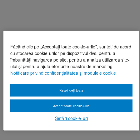
Făcând clic pe „Acceptați toate cookie-urile”, sunteți de acord
cu stocarea cookie-urilor pe dispozitivul dvs. pentru a
îmbunătăți navigarea pe site, pentru a analiza utilizarea site-
ului și pentru a ajuta eforturile noastre de marketing
Notificare privind confidențialitatea și modulele cookie
Respingeți toate
Accept toate cookie-urile
Setări cookie-uri