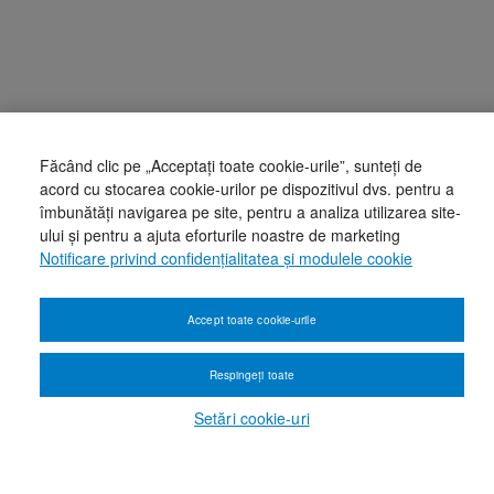
Făcând clic pe „Acceptați toate cookie-urile”, sunteți de
acord cu stocarea cookie-urilor pe dispozitivul dvs. pentru a
îmbunătăți navigarea pe site, pentru a analiza utilizarea site-
ului și pentru a ajuta eforturile noastre de marketing
Notificare privind confidențialitatea și modulele cookie
Accept toate cookie-urile
Respingeți toate
Setări cookie-uri