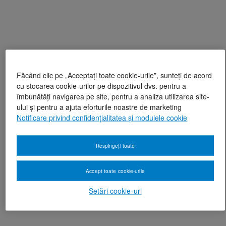
Făcând clic pe „Acceptați toate cookie-urile”, sunteți de acord
cu stocarea cookie-urilor pe dispozitivul dvs. pentru a
îmbunătăți navigarea pe site, pentru a analiza utilizarea site-
ului și pentru a ajuta eforturile noastre de marketing
Notificare privind confidențialitatea și modulele cookie
Respingeți toate
Accept toate cookie-urile
Setări cookie-uri