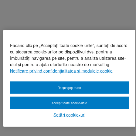
Făcând clic pe „Acceptați toate cookie-urile”, sunteți de acord
cu stocarea cookie-urilor pe dispozitivul dvs. pentru a
îmbunătăți navigarea pe site, pentru a analiza utilizarea site-
ului și pentru a ajuta eforturile noastre de marketing
Notificare privind confidențialitatea și modulele cookie
Respingeți toate
Accept toate cookie-urile
Setări cookie-uri