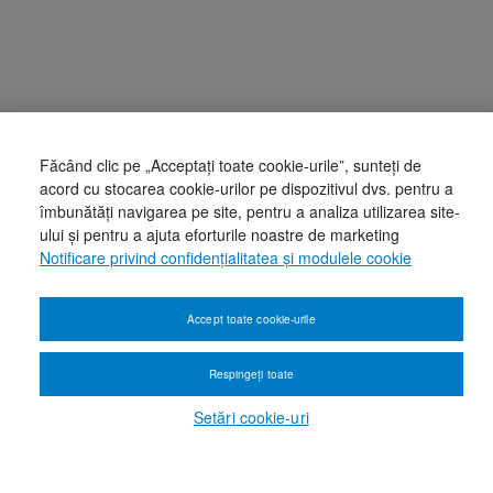
Făcând clic pe „Acceptați toate cookie-urile”, sunteți de
acord cu stocarea cookie-urilor pe dispozitivul dvs. pentru a
îmbunătăți navigarea pe site, pentru a analiza utilizarea site-
ului și pentru a ajuta eforturile noastre de marketing
Notificare privind confidențialitatea și modulele cookie
Accept toate cookie-urile
Respingeți toate
Setări cookie-uri