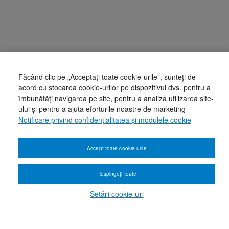
Făcând clic pe „Acceptați toate cookie-urile”, sunteți de
acord cu stocarea cookie-urilor pe dispozitivul dvs. pentru a
îmbunătăți navigarea pe site, pentru a analiza utilizarea site-
ului și pentru a ajuta eforturile noastre de marketing
Notificare privind confidențialitatea și modulele cookie
Accept toate cookie-urile
Respingeți toate
Setări cookie-uri