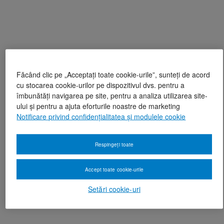
Făcând clic pe „Acceptați toate cookie-urile”, sunteți de acord
cu stocarea cookie-urilor pe dispozitivul dvs. pentru a
îmbunătăți navigarea pe site, pentru a analiza utilizarea site-
ului și pentru a ajuta eforturile noastre de marketing
Notificare privind confidențialitatea și modulele cookie
Respingeți toate
Accept toate cookie-urile
Setări cookie-uri