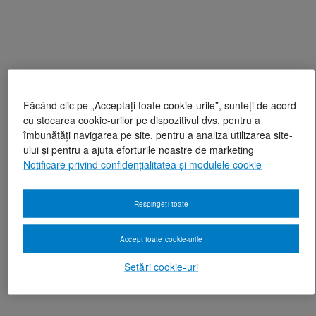
Făcând clic pe „Acceptați toate cookie-urile”, sunteți de acord
cu stocarea cookie-urilor pe dispozitivul dvs. pentru a
îmbunătăți navigarea pe site, pentru a analiza utilizarea site-
ului și pentru a ajuta eforturile noastre de marketing
Notificare privind confidențialitatea și modulele cookie
Respingeți toate
Accept toate cookie-urile
Setări cookie-uri