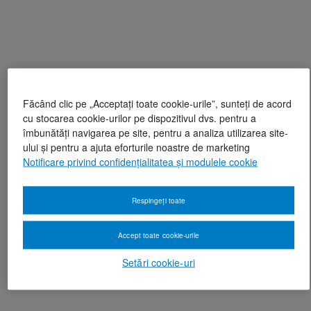
Făcând clic pe „Acceptați toate cookie-urile”, sunteți de acord
cu stocarea cookie-urilor pe dispozitivul dvs. pentru a
îmbunătăți navigarea pe site, pentru a analiza utilizarea site-
ului și pentru a ajuta eforturile noastre de marketing
Notificare privind confidențialitatea și modulele cookie
Respingeți toate
Accept toate cookie-urile
Setări cookie-uri