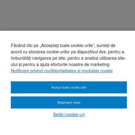
Făcând clic pe „Acceptați toate cookie-urile”, sunteți de
acord cu stocarea cookie-urilor pe dispozitivul dvs. pentru a
îmbunătăți navigarea pe site, pentru a analiza utilizarea site-
ului și pentru a ajuta eforturile noastre de marketing
Notificare privind confidențialitatea și modulele cookie
Accept toate cookie-urile
Respingeți toate
Setări cookie-uri