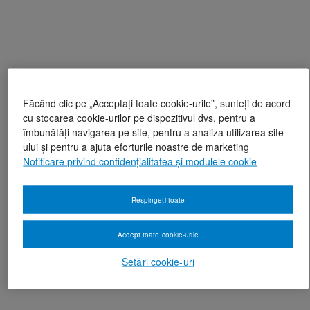
Făcând clic pe „Acceptați toate cookie-urile”, sunteți de acord
cu stocarea cookie-urilor pe dispozitivul dvs. pentru a
îmbunătăți navigarea pe site, pentru a analiza utilizarea site-
ului și pentru a ajuta eforturile noastre de marketing
Notificare privind confidențialitatea și modulele cookie
Respingeți toate
Accept toate cookie-urile
Setări cookie-uri