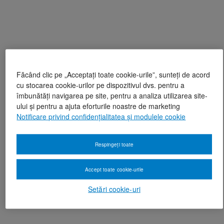
Făcând clic pe „Acceptați toate cookie-urile”, sunteți de acord
cu stocarea cookie-urilor pe dispozitivul dvs. pentru a
îmbunătăți navigarea pe site, pentru a analiza utilizarea site-
ului și pentru a ajuta eforturile noastre de marketing
Notificare privind confidențialitatea și modulele cookie
Respingeți toate
Accept toate cookie-urile
Setări cookie-uri