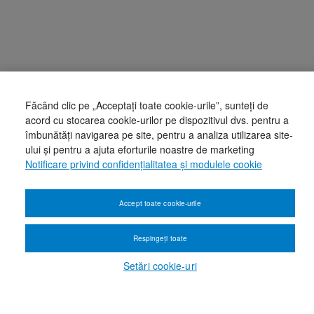
Făcând clic pe „Acceptați toate cookie-urile”, sunteți de
acord cu stocarea cookie-urilor pe dispozitivul dvs. pentru a
îmbunătăți navigarea pe site, pentru a analiza utilizarea site-
ului și pentru a ajuta eforturile noastre de marketing
Notificare privind confidențialitatea și modulele cookie
Accept toate cookie-urile
Respingeți toate
Setări cookie-uri