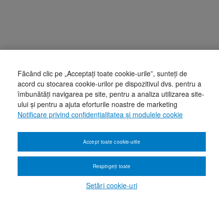
Făcând clic pe „Acceptați toate cookie-urile”, sunteți de
acord cu stocarea cookie-urilor pe dispozitivul dvs. pentru a
îmbunătăți navigarea pe site, pentru a analiza utilizarea site-
ului și pentru a ajuta eforturile noastre de marketing
Notificare privind confidențialitatea și modulele cookie
Accept toate cookie-urile
Respingeți toate
Setări cookie-uri