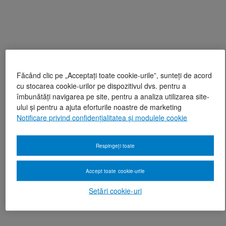
Făcând clic pe „Acceptați toate cookie-urile”, sunteți de acord
cu stocarea cookie-urilor pe dispozitivul dvs. pentru a
îmbunătăți navigarea pe site, pentru a analiza utilizarea site-
ului și pentru a ajuta eforturile noastre de marketing
Notificare privind confidențialitatea și modulele cookie
Respingeți toate
Accept toate cookie-urile
Setări cookie-uri