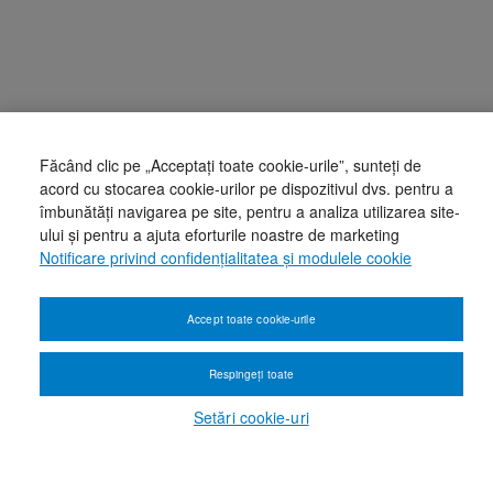
Făcând clic pe „Acceptați toate cookie-urile”, sunteți de
acord cu stocarea cookie-urilor pe dispozitivul dvs. pentru a
îmbunătăți navigarea pe site, pentru a analiza utilizarea site-
ului și pentru a ajuta eforturile noastre de marketing
Notificare privind confidențialitatea și modulele cookie
Accept toate cookie-urile
Respingeți toate
Setări cookie-uri