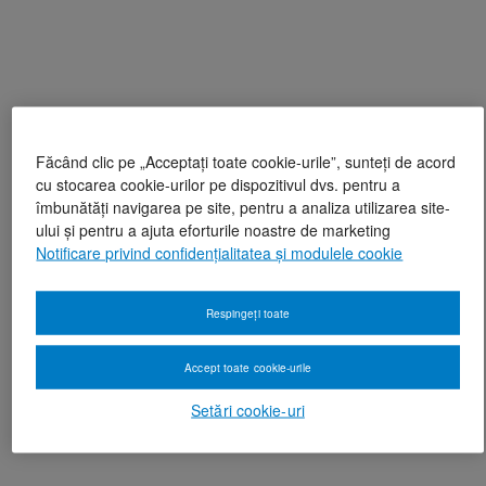
Făcând clic pe „Acceptați toate cookie-urile”, sunteți de acord
cu stocarea cookie-urilor pe dispozitivul dvs. pentru a
îmbunătăți navigarea pe site, pentru a analiza utilizarea site-
ului și pentru a ajuta eforturile noastre de marketing
Notificare privind confidențialitatea și modulele cookie
Respingeți toate
Accept toate cookie-urile
Setări cookie-uri