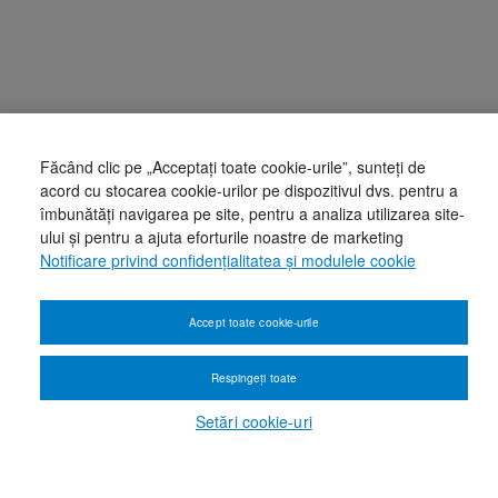
Făcând clic pe „Acceptați toate cookie-urile”, sunteți de
acord cu stocarea cookie-urilor pe dispozitivul dvs. pentru a
îmbunătăți navigarea pe site, pentru a analiza utilizarea site-
ului și pentru a ajuta eforturile noastre de marketing
Notificare privind confidențialitatea și modulele cookie
Accept toate cookie-urile
Respingeți toate
Setări cookie-uri