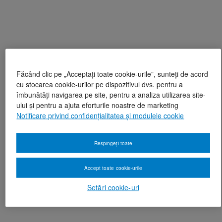
Făcând clic pe „Acceptați toate cookie-urile”, sunteți de acord
cu stocarea cookie-urilor pe dispozitivul dvs. pentru a
îmbunătăți navigarea pe site, pentru a analiza utilizarea site-
ului și pentru a ajuta eforturile noastre de marketing
Notificare privind confidențialitatea și modulele cookie
Respingeți toate
Accept toate cookie-urile
Setări cookie-uri