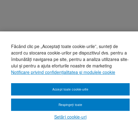
Făcând clic pe „Acceptați toate cookie-urile”, sunteți de
acord cu stocarea cookie-urilor pe dispozitivul dvs. pentru a
îmbunătăți navigarea pe site, pentru a analiza utilizarea site-
ului și pentru a ajuta eforturile noastre de marketing
Notificare privind confidențialitatea și modulele cookie
Accept toate cookie-urile
Respingeți toate
Setări cookie-uri