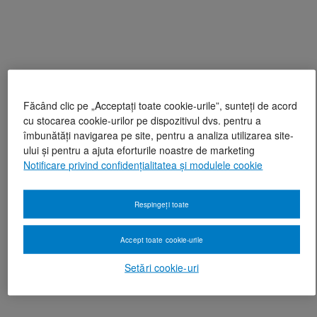
Făcând clic pe „Acceptați toate cookie-urile”, sunteți de acord
cu stocarea cookie-urilor pe dispozitivul dvs. pentru a
îmbunătăți navigarea pe site, pentru a analiza utilizarea site-
ului și pentru a ajuta eforturile noastre de marketing
Notificare privind confidențialitatea și modulele cookie
Respingeți toate
Accept toate cookie-urile
Setări cookie-uri