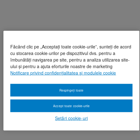
Făcând clic pe „Acceptați toate cookie-urile”, sunteți de acord
cu stocarea cookie-urilor pe dispozitivul dvs. pentru a
îmbunătăți navigarea pe site, pentru a analiza utilizarea site-
ului și pentru a ajuta eforturile noastre de marketing
Notificare privind confidențialitatea și modulele cookie
Respingeți toate
Accept toate cookie-urile
Setări cookie-uri